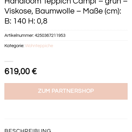
Handloom Teppich Campi – grün –
Viskose, Baumwolle – Maße (cm):
B: 140 H: 0,8
Artikelnummer:
4250367211953
Kategorie:
Wohnteppiche
619,00
€
ZUM PARTNERSHOP
BESCHREIBUNG