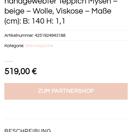
handgewebter Teppich Mysen –
beige – Wolle, Viskose – Maße
(cm): B: 140 H: 1,1
Artikelnummer:
4251924943188
Kategorie:
Wohnteppiche
519,00
€
ZUM PARTNERSHOP
BESCHREIBUNG