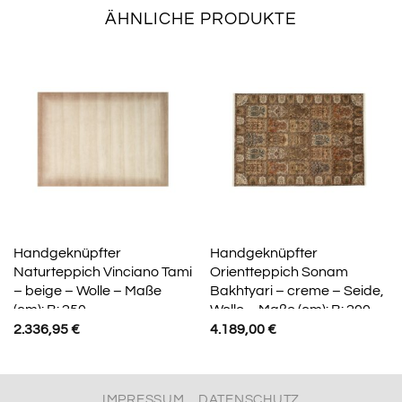
ÄHNLICHE PRODUKTE
Handgeknüpfter
Handgeknüpfter
Naturteppich Vinciano Tami
Orientteppich Sonam
– beige – Wolle – Maße
Bakhtyari – creme – Seide,
(cm): B: 250
Wolle – Maße (cm): B: 200
2.336,95
€
4.189,00
€
IMPRESSUM
DATENSCHUTZ