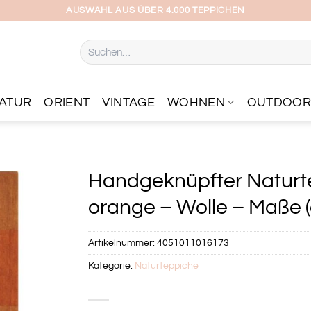
AUSWAHL AUS ÜBER 4.000 TEPPICHEN
Suchen
nach:
ATUR
ORIENT
VINTAGE
WOHNEN
OUTDOO
Handgeknüpfter Naturte
orange – Wolle – Maße (
Artikelnummer:
4051011016173
Kategorie:
Naturteppiche