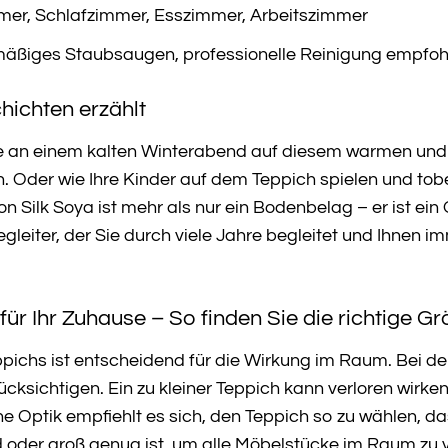
r, Schlafzimmer, Esszimmer, Arbeitszimmer
äßiges Staubsaugen, professionelle Reinigung empfoh
hichten erzählt
 Sie an einem kalten Winterabend auf diesem warmen und
. Oder wie Ihre Kinder auf dem Teppich spielen und to
n Silk Soya ist mehr als nur ein Bodenbelag – er ist e
Begleiter, der Sie durch viele Jahre begleitet und Ihne
für Ihr Zuhause – So finden Sie die richtige G
ppichs ist entscheidend für die Wirkung im Raum. Bei d
ksichtigen. Ein zu kleiner Teppich kann verloren wirk
e Optik empfiehlt es sich, den Teppich so zu wählen, d
d oder groß genug ist, um alle Möbelstücke im Raum zu 