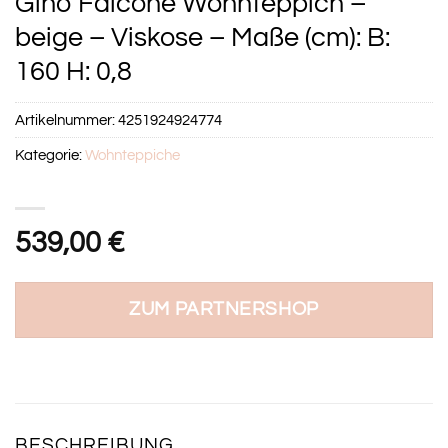
Gino Falcone Wohnteppich –
beige – Viskose – Maße (cm): B:
160 H: 0,8
Artikelnummer:
4251924924774
Kategorie:
Wohnteppiche
539,00
€
ZUM PARTNERSHOP
BESCHREIBUNG