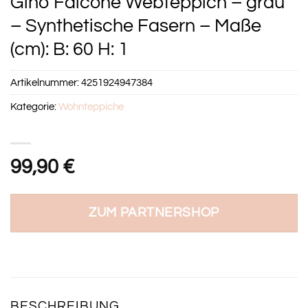
Gino Falcone Webteppich – grau
– Synthetische Fasern – Maße
(cm): B: 60 H: 1
Artikelnummer:
4251924947384
Kategorie:
Wohnteppiche
99,90
€
ZUM PARTNERSHOP
BESCHREIBUNG