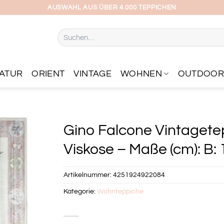
AUSWAHL AUS ÜBER 4.000 TEPPICHEN
Suchen
nach:
ATUR
ORIENT
VINTAGE
WOHNEN
OUTDOO
Gino Falcone Vintagetep
Viskose – Maße (cm): B: 
Artikelnummer:
4251924922084
Kategorie:
Wohnteppiche