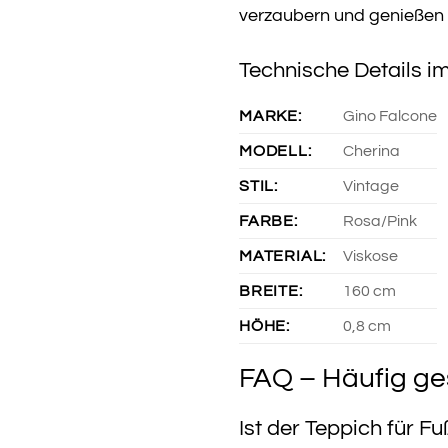
verzaubern und genießen S
Technische Details im
MARKE:
Gino Falcone
MODELL:
Cherina
STIL:
Vintage
FARBE:
Rosa/Pink
MATERIAL:
Viskose
BREITE:
160 cm
HÖHE:
0,8 cm
FAQ – Häufig ge
Ist der Teppich für 