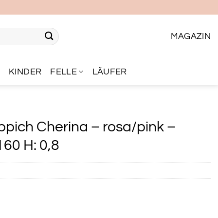
MAGAZIN
R
KINDER
FELLE
LÄUFER
pich Cherina – rosa/pink –
160 H: 0,8