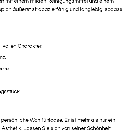
ken mit einem milden Reinigungsmittel und einem
ppich äußerst strapazierfähig und langlebig, sodass
ilvollen Charakter.
nz.
äre.
ngsstück.
ersönliche Wohlfühloase. Er ist mehr als nur ein
nd Ästhetik. Lassen Sie sich von seiner Schönheit