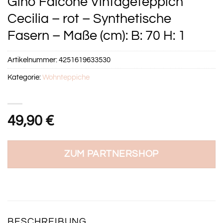
Gino Falcone Vintageteppich
Cecilia – rot – Synthetische
Fasern – Maße (cm): B: 70 H: 1
Artikelnummer:
4251619633530
Kategorie:
Wohnteppiche
49,90
€
ZUM PARTNERSHOP
BESCHREIBUNG