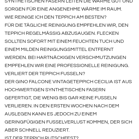
YNTHETISCHEN FASERN LEITEN DIE WÄRME GUT UND S
ORGEN FÜR EINE ANGENEHME WÄRME IM RAUM.
WIE REINIGE ICH DEN TEPPICH AM BESTEN?
FÜR DIE TÄGLICHE REINIGUNG EMPFEHLEN WIR, DEN
TEPPICH REGELMÄSSIG ABZUSAUGEN. FLECKEN S
OLLTEN SOFORT MIT EINEM FEUCHTEN TUCH UND E
INEM MILDEN REINIGUNGSMITTEL ENTFERNT W
ERDEN. BEI HARTNÄCKIGEN VERSCHMUTZUNGEN E
MPFEHLEN WIR EINE PROFESSIONELLE REINIGUNG.
VERLIERT DER TEPPICH FUSSELN?
DER GINO FALCONE VINTAGETEPPICH CECILIA IST AUS
HOCHWERTIGEN SYNTHETISCHEN FASERN
GEFERTIGT, DIE WENIG BIS GAR KEINE FUSSELN
VERLIEREN. IN DEN ERSTEN WOCHEN NACH DEM
AUSLEGEN KANN ES JEDOCH ZU EINEM
GERINGFÜGIGEN FUSSELVERLUST KOMMEN, DER SICH
ABER SCHNELL REDUZIERT.
IST DER TEPPICH RUTSCHFEST?