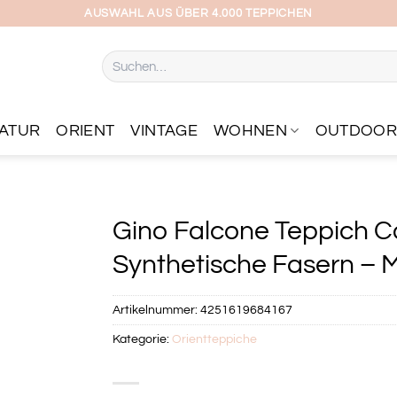
AUSWAHL AUS ÜBER 4.000 TEPPICHEN
Suchen
nach:
ATUR
ORIENT
VINTAGE
WOHNEN
OUTDOO
Gino Falcone Teppich C
Synthetische Fasern – Ma
Artikelnummer:
4251619684167
Kategorie:
Orientteppiche