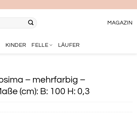
MAGAZIN
R
KINDER
FELLE
LÄUFER
osima – mehrfarbig –
ße (cm): B: 100 H: 0,3