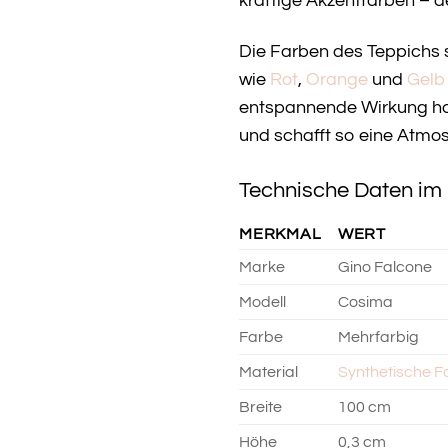
kräftige Akzentfarben – 
Die Farben des Teppichs 
wie
Rot
,
Orange
und
Gelb
entspannende Wirkung ha
und schafft so eine Atmo
Technische Daten im 
MERKMAL
WERT
Marke
Gino Falcone
Modell
Cosima
Farbe
Mehrfarbig
Material
Synthetische F
Breite
100 cm
Höhe
0,3 cm