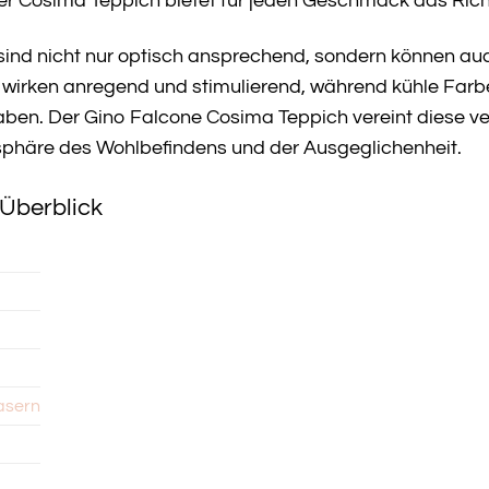
der Cosima Teppich bietet für jeden Geschmack das Rich
sind nicht nur optisch ansprechend, sondern können au
wirken anregend und stimulierend, während kühle Far
ben. Der Gino Falcone Cosima Teppich vereint diese 
sphäre des Wohlbefindens und der Ausgeglichenheit.
Überblick
asern