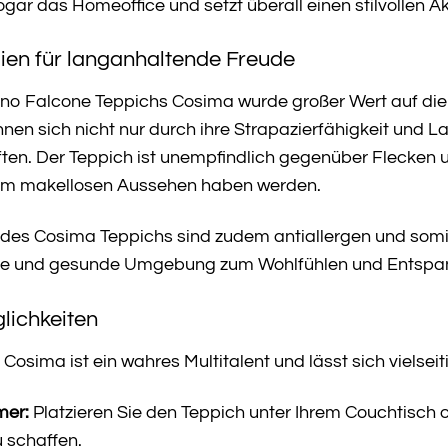
gar das Homeoffice und setzt überall einen stilvollen Ak
ien für langanhaltende Freude
Gino Falcone Teppichs Cosima wurde großer Wert auf di
hnen sich nicht nur durch ihre Strapazierfähigkeit und L
ften. Der Teppich ist unempfindlich gegenüber Flecken 
nem makellosen Aussehen haben werden.
des Cosima Teppichs sind zudem antiallergen und somit 
sche und gesunde Umgebung zum Wohlfühlen und Entspa
glichkeiten
osima ist ein wahres Multitalent und lässt sich vielseitig
mer:
Platzieren Sie den Teppich unter Ihrem Couchtisch 
 schaffen.