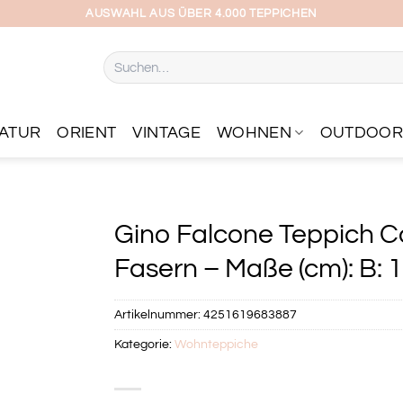
AUSWAHL AUS ÜBER 4.000 TEPPICHEN
Suchen
nach:
ATUR
ORIENT
VINTAGE
WOHNEN
OUTDOO
Gino Falcone Teppich C
Fasern – Maße (cm): B: 1
Artikelnummer:
4251619683887
Kategorie:
Wohnteppiche