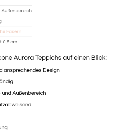
d Außenbereich
g
che Fasern
H: 0,5 cm
cone Aurora Teppichs auf einen Blick:
d ansprechendes Design
tändig
n- und Außenbereich
utzabweisend
ung