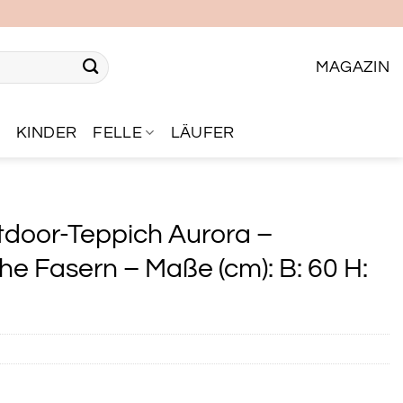
MAGAZIN
R
KINDER
FELLE
LÄUFER
tdoor-Teppich Aurora –
he Fasern – Maße (cm): B: 60 H: