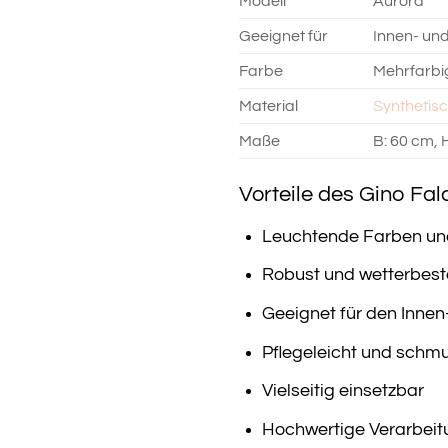
Modell
Aurora
Geeignet für
Innen- un
Farbe
Mehrfarbi
Material
Synthetis
Maße
B: 60 cm, 
Vorteile des Gino Fal
Leuchtende Farben un
Robust und wetterbes
Geeignet für den Inne
Pflegeleicht und schm
Vielseitig einsetzbar
Hochwertige Verarbeit