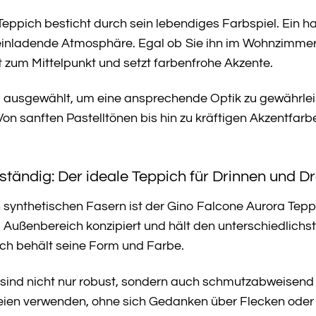
Teppich besticht durch sein lebendiges Farbspiel. Ei
 einladende Atmosphäre. Egal ob Sie ihn im Wohnzimmer,
t zum Mittelpunkt und setzt farbenfrohe Akzente.
g ausgewählt, um eine ansprechende Optik zu gewährleis
 Von sanften Pastelltönen bis hin zu kräftigen Akzentfarbe
tändig: Der ideale Teppich für Drinnen und D
synthetischen Fasern ist der Gino Falcone Aurora Teppi
und Außenbereich konzipiert und hält den unterschiedli
ich behält seine Form und Farbe.
sind nicht nur robust, sondern auch schmutzabweisend u
reien verwenden, ohne sich Gedanken über Flecken od