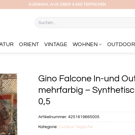
AUSWAHL AUS ÜBER 4.000 TEPPICHEN
Suchen
nach:
ATUR
ORIENT
VINTAGE
WOHNEN
OUTDOO
Gino Falcone In-und Ou
mehrfarbig – Synthetisc
0,5
Artikelnummer:
4251619665005
Kategorie:
Outdoor Teppiche