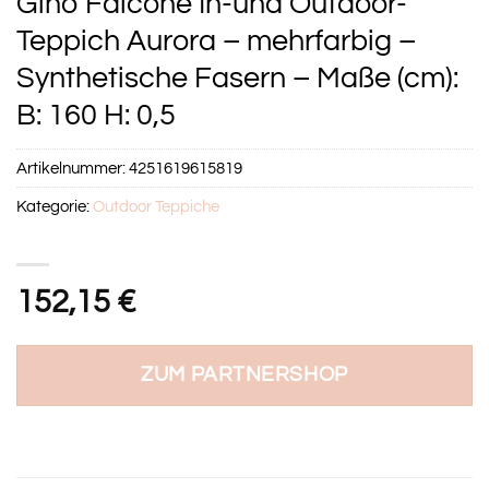
Gino Falcone In-und Outdoor-
Teppich Aurora – mehrfarbig –
Synthetische Fasern – Maße (cm):
B: 160 H: 0,5
Artikelnummer:
4251619615819
Kategorie:
Outdoor Teppiche
152,15
€
ZUM PARTNERSHOP