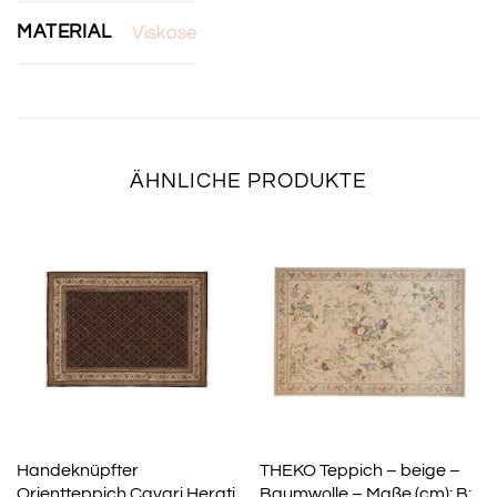
MATERIAL
Viskose
ÄHNLICHE PRODUKTE
Handeknüpfter
THEKO Teppich – beige –
Orientteppich Cavari Herati
Baumwolle – Maße (cm): B: