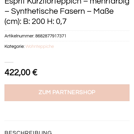
Esprit Kurzflorteppich – mehrfarbig
– Synthetische Fasern – Maße
(cm): B: 200 H: 0,7
Artikelnummer:
8682877917371
Kategorie:
Wohnteppiche
422,00
€
ZUM PARTNERSHOP
BESCHREIBUNG