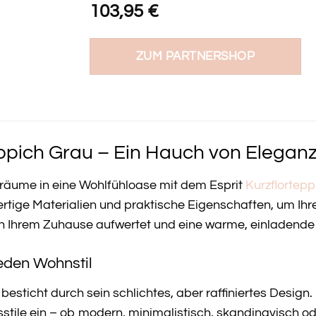
103,95
€
ZUM PARTNERSHOP
eppich Grau – Ein Hauch von Eleganz
räume in eine Wohlfühloase mit dem Esprit
Kurzflortepp
ige Materialien und praktische Eigenschaften, um Ihren A
n Ihrem Zuhause aufwertet und eine warme, einladend
jeden Wohnstil
 besticht durch sein schlichtes, aber raffiniertes Desig
stile ein – ob modern, minimalistisch, skandinavisch od