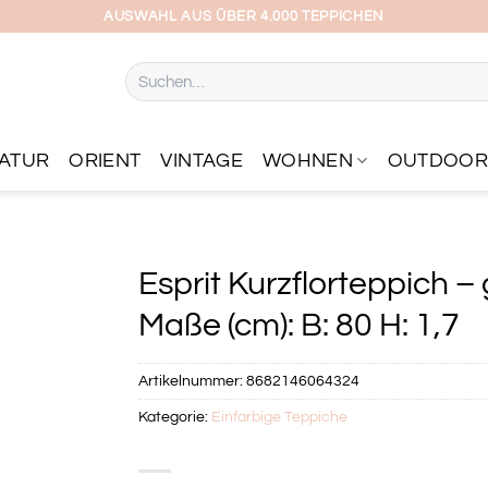
AUSWAHL AUS ÜBER 4.000 TEPPICHEN
Suchen
nach:
ATUR
ORIENT
VINTAGE
WOHNEN
OUTDOO
Esprit Kurzflorteppich –
Maße (cm): B: 80 H: 1,7
Artikelnummer:
8682146064324
Kategorie:
Einfarbige Teppiche