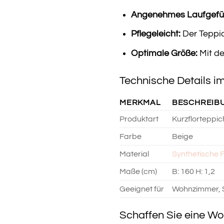
Angenehmes Laufgefüh
Pflegeleicht:
Der Teppic
Optimale Größe:
Mit de
Technische Details im
MERKMAL
BESCHREIB
Produktart
Kurzflorteppic
Farbe
Beige
Material
Synthetische 
Maße (cm)
B: 160 H: 1,2
Geeignet für
Wohnzimmer, S
Schaffen Sie eine Wo