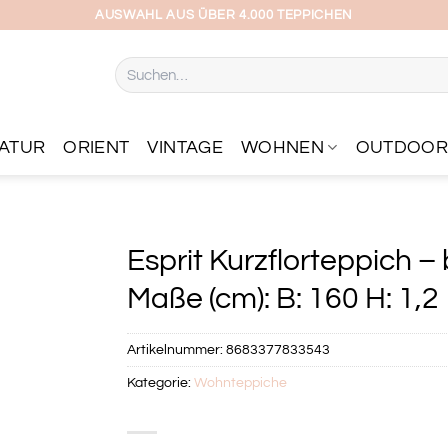
AUSWAHL AUS ÜBER 4.000 TEPPICHEN
Suchen
nach:
ATUR
ORIENT
VINTAGE
WOHNEN
OUTDOO
Esprit Kurzflorteppich –
Maße (cm): B: 160 H: 1,2
Artikelnummer:
8683377833543
Kategorie:
Wohnteppiche