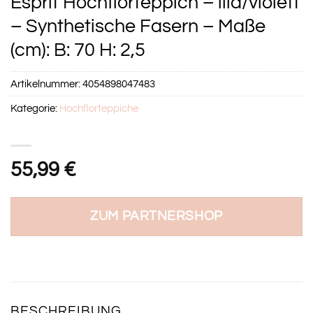
Esprit Hochflorteppich – lila/violett
– Synthetische Fasern – Maße
(cm): B: 70 H: 2,5
Artikelnummer:
4054898047483
Kategorie:
Hochflorteppiche
55,99
€
ZUM PARTNERSHOP
BESCHREIBUNG