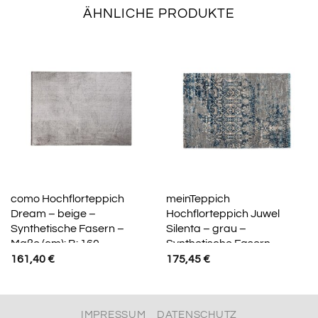
ÄHNLICHE PRODUKTE
como Hochflorteppich
meinTeppich
Dream – beige –
Hochflorteppich Juwel
Synthetische Fasern –
Silenta – grau –
Maße (cm): B: 160
Synthetische Fasern –
Maße (cm): B: 140 H: 2
161,40
€
175,45
€
IMPRESSUM
DATENSCHUTZ