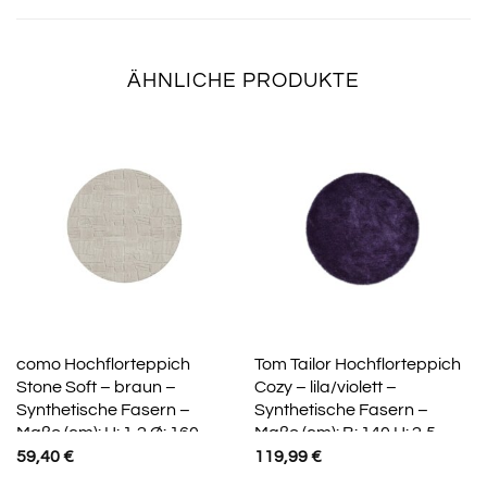
ÄHNLICHE PRODUKTE
como Hochflorteppich
Tom Tailor Hochflorteppich
Stone Soft – braun –
Cozy – lila/violett –
Synthetische Fasern –
Synthetische Fasern –
Maße (cm): H: 1,2 Ø: 160
Maße (cm): B: 140 H: 2,5
59,40
€
119,99
€