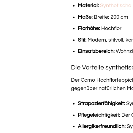
Material:
Synthetische
Maße:
Breite: 200 cm
Florhöhe:
Hochflor
Stil:
Modern, stilvoll, k
Einsatzbereich:
Wohnzi
Die Vorteile syntheti
Der Como Hochflorteppich 
gegenüber natürlichen Mat
Strapazierfähigkeit:
Syn
Pflegeleichtigkeit:
Der C
Allergikerfreundlich:
Syn