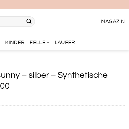
MAGAZIN
R
KINDER
FELLE
LÄUFER
nny – silber – Synthetische
200