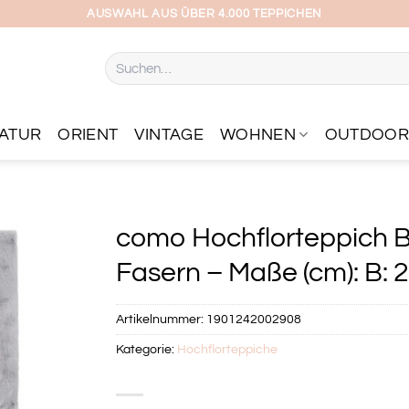
AUSWAHL AUS ÜBER 4.000 TEPPICHEN
Suchen
nach:
ATUR
ORIENT
VINTAGE
WOHNEN
OUTDOO
como Hochflorteppich Bu
Fasern – Maße (cm): B: 
Artikelnummer:
1901242002908
Kategorie:
Hochflorteppiche