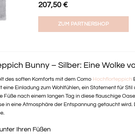
207,50
€
ZUM PARTNERSHOP
pich Bunny – Silber: Eine Wolke vo
Welt des soften Komforts mit dem Como
Hochflorteppich
B
st eine Einladung zum Wohlfühlen, ein Statement für Stil
 Ihre Füße nach einem langen Tag in diese flauschige Oas
use in eine Atmosphäre der Entspannung getaucht wird. D
ne.
unter Ihren Füßen