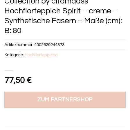
Collection by citamaass
Hochflorteppich Spirit – creme –
Synthetische Fasern – Maße (cm):
B: 80
Artikelnummer:
4002629244373
Kategorie:
Hochflorteppiche
77,50
€
ZUM PARTNERSHOP